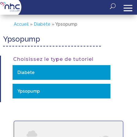
Accueil
»
Diabète
»
Ypsopump
Ypsopump
Choisissez le type de tutoriel