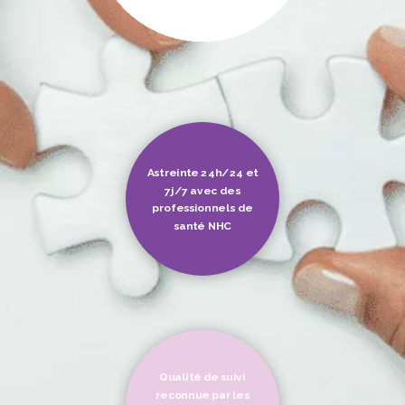
Astreinte 24h/24 et
7j/7 avec des
professionnels de
santé NHC
Qualité de suivi
reconnue par les