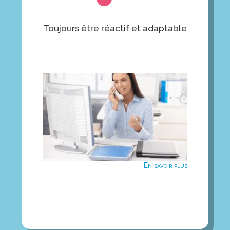
Une disponibilité téléphonique
permanente à travers nos équipes
Toujours être réactif et adaptable
terrains et notre service de prise en
astreinte 7j/7 et
charge et notre
.
24/24
Une formation adaptée aux besoins du
patient
En savoir plus
En savoir plus