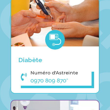
Diabète
Numéro d'Astreinte

0970 809 870*