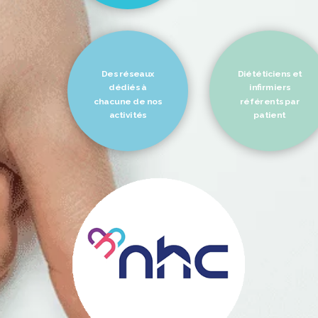
Des réseaux
Diététiciens et
dédiés à
infirmiers
chacune de nos
référents par
activités
patient