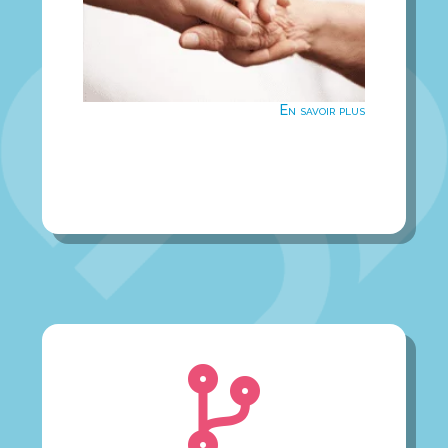
irréprochable
Matériovigilance
En savoir plus
En savoir plus

Une prestation de service à la carte
(éducation technique et suivi du
patient)