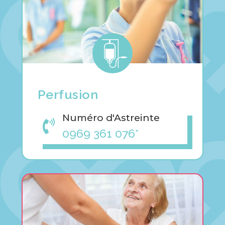
Perfusion
Numéro d'Astreinte

0969 361 076*