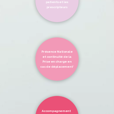
patients et les
prescripteurs
Présence Nationale
et continuité de la
Prise en charge en
cas de déplacement*
Accompagnement