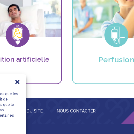
Perfusio
ition artificielle
les que les
it de
es que le
pas
S
PLAN DU SITE
NOUS CONTACTER
certaines