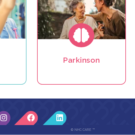

n
Parkinson
© NHC CARE ™