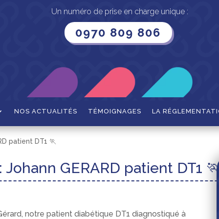
Un numéro de prise en charge unique :
0970 809 806
NOS ACTUALITÉS
TÉMOIGNAGES
LA RÉGLEMENTAT
D patient DT1 🏃
 Johann GERARD patient DT1 
Gérard, notre patient diabétique DT1 diagnostiqué à