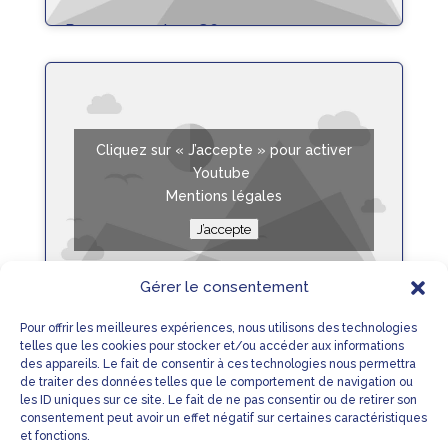
Poser un capteur G6
lire plus
Cliquez sur « J’accepte » pour activer
Youtube
Mentions légales
J’accepte
Gérer le consentement
Perte de signal sur CamAPS Fx
Pour offrir les meilleures expériences, nous utilisons des technologies
telles que les cookies pour stocker et/ou accéder aux informations
lire plus
des appareils. Le fait de consentir à ces technologies nous permettra
de traiter des données telles que le comportement de navigation ou
1
2
»
les ID uniques sur ce site. Le fait de ne pas consentir ou de retirer son
consentement peut avoir un effet négatif sur certaines caractéristiques
et fonctions.