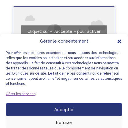
lire plus
Cliquez sur « J’accepte » pour activer
Youtube
Gérer le consentement
Mentions légales
Pour offrir les meilleures expériences, nous utilisons des technologies
J’accepte
telles que les cookies pour stocker et/ou accéder aux informations
des appareils. Le fait de consentir à ces technologies nous permettra
de traiter des données telles que le comportement de navigation ou
les ID uniques sur ce site. Le fait de ne pas consentir ou de retirer son
consentement peut avoir un effet négatif sur certaines caractéristiques
et fonctions.
Gérer les services
Accepter
LIENS UTILES
MENTIONS LÉGALES
PLAN DU SITE
NOUS CONTACTER
Refuser