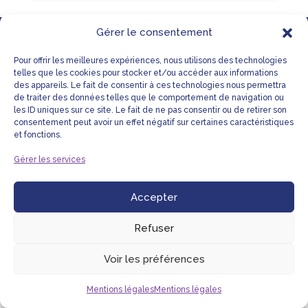
Gérer le consentement
LIENS UTILES
MENTIONS LÉGALES
Pour offrir les meilleures expériences, nous utilisons des technologies
PLAN DU SITE
NOUS CONTACTER
telles que les cookies pour stocker et/ou accéder aux informations
des appareils. Le fait de consentir à ces technologies nous permettra
de traiter des données telles que le comportement de navigation ou
les ID uniques sur ce site. Le fait de ne pas consentir ou de retirer son
consentement peut avoir un effet négatif sur certaines caractéristiques
et fonctions.
© NHC CARE ™
Gérer les services
Accepter
Refuser
Voir les préférences
Mentions légales
Mentions légales