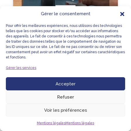
J’accepte
Gérer le consentement
Pour offrir les meilleures expériences, nous utilisons des technologies
telles que les cookies pour stocker et/ou accéder aux informations
des appareils. Le fait de consentir à ces technologies nous permettra
de traiter des données telles que le comportement de navigation ou
les ID uniques sur ce site. Le fait de ne pas consentir ou de retirer son
LIENS UTILES
MENTIONS LÉGALES
consentement peut avoir un effet négatif sur certaines caractéristiques
et fonctions.
PLAN DU SITE
NOUS CONTACTER
Gérer les services
Accepter
© NHC CARE ™
Refuser
Voir les préférences
Mentions légales
Mentions légales