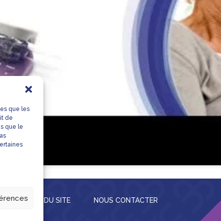
les que les
it de
es que le
pas
certaines
férences
S
PLAN DU SITE
NOUS CONTACTER