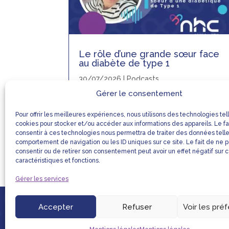
Le rôle d’une grande sœur face
au diabète de type 1
30/07/2026
|
Podcasts
Gérer le consentement
Découvrez le témoignage de Laura, qui
partage son quotidien auprès de sa
Pour offrir les meilleures expériences, nous utilisons des technologies tel
petite sœur atteinte de diabète de type
cookies pour stocker et/ou accéder aux informations des appareils. Le fa
1 et le rôle essentiel qu’elle joue à ses
consentir à ces technologies nous permettra de traiter des données tell
côtés.
comportement de navigation ou les ID uniques sur ce site. Le fait de ne 
consentir ou de retirer son consentement peut avoir un effet négatif sur 
caractéristiques et fonctions.
Gérer les services
Accepter
Refuser
Voir les pré
LIENS UTILES
MENTIONS LÉGALE