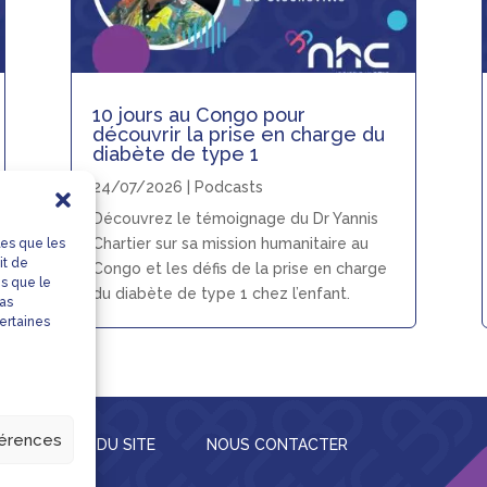
10 jours au Congo pour
découvrir la prise en charge du
diabète de type 1
24/07/2026
|
Podcasts
Découvrez le témoignage du Dr Yannis
Chartier sur sa mission humanitaire au
les que les
it de
Congo et les défis de la prise en charge
es que le
du diabète de type 1 chez l’enfant.
pas
certaines
férences
S
PLAN DU SITE
NOUS CONTACTER