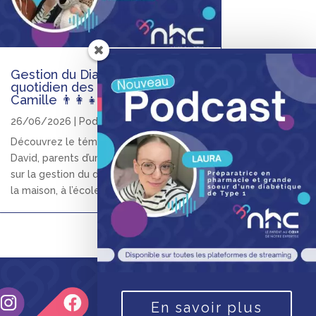
Gestion du Diabète : le
quotidien des parents de
Camille 👨‍👩‍👧
26/06/2026
|
Podcasts
Découvrez le témoignage de Pauline et
David, parents d’une enfant diabétique,
sur la gestion du diabète au quotidien, à
la maison, à l’école et en famille.
En savoir plus