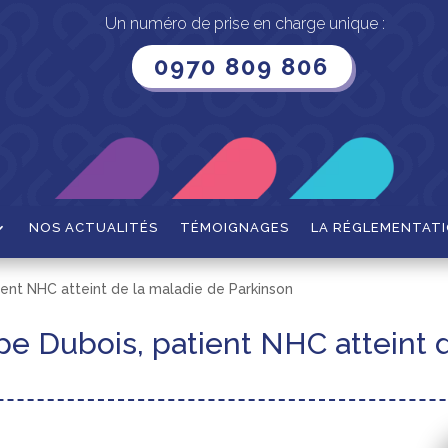
Un numéro de prise en charge unique :
0970 809 806
NOS ACTUALITÉS
TÉMOIGNAGES
LA RÉGLEMENTAT
ent NHC atteint de la maladie de Parkinson
e Dubois, patient NHC atteint d