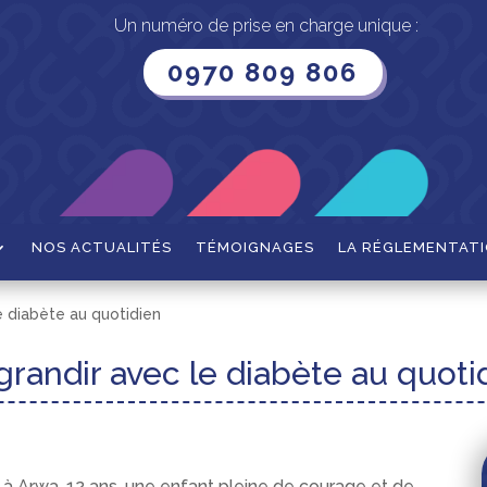
Un numéro de prise en charge unique :
0970 809 806
NOS ACTUALITÉS
TÉMOIGNAGES
LA RÉGLEMENTAT
le diabète au quotidien
 grandir avec le diabète au quoti
à Arwa, 12 ans, une enfant pleine de courage et de