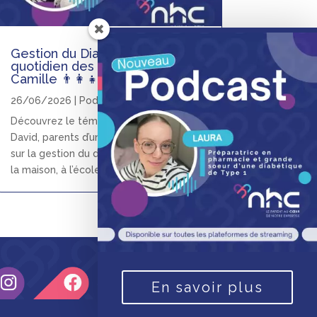
Gestion du Diabète : le
quotidien des parents de
Camille 👨‍👩‍👧
26/06/2026
|
Podcasts
Découvrez le témoignage de Pauline et
David, parents d’une enfant diabétique,
sur la gestion du diabète au quotidien, à
la maison, à l’école et en famille.
En savoir plus
© NHC CARE ™