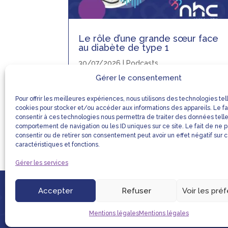
Le rôle d’une grande sœur face
au diabète de type 1
30/07/2026
|
Podcasts
Gérer le consentement
Découvrez le témoignage de Laura, qui
partage son quotidien auprès de sa
Pour offrir les meilleures expériences, nous utilisons des technologies tel
petite sœur atteinte de diabète de type
cookies pour stocker et/ou accéder aux informations des appareils. Le fa
1 et le rôle essentiel qu’elle joue à ses
consentir à ces technologies nous permettra de traiter des données tell
côtés.
comportement de navigation ou les ID uniques sur ce site. Le fait de ne 
consentir ou de retirer son consentement peut avoir un effet négatif sur 
caractéristiques et fonctions.
Gérer les services
Accepter
Refuser
Voir les pré
LIENS UTILES
MENTIONS LÉGALE
Mentions légales
Mentions légales
Réalisation & Hébergement DBL France