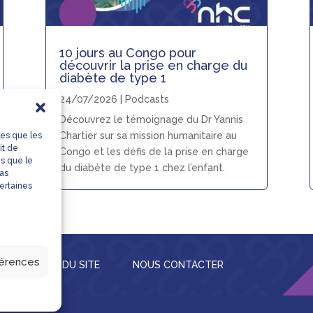
10 jours au Congo pour
découvrir la prise en charge du
diabète de type 1
24/07/2026
|
Podcasts
Découvrez le témoignage du Dr Yannis
Chartier sur sa mission humanitaire au
les que les
it de
Congo et les défis de la prise en charge
es que le
du diabète de type 1 chez l’enfant.
pas
certaines
férences
S
PLAN DU SITE
NOUS CONTACTER