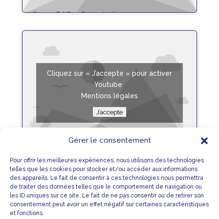
Crono PAR 4 Cronobell
lire plus
Cliquez sur « J’accepte » pour activer
Youtube
Mentions légales
J’accepte
Gérer le consentement
Crono PAR 4 Purge
Pour offrir les meilleures expériences, nous utilisons des technologies
telles que les cookies pour stocker et/ou accéder aux informations
lire plus
des appareils. Le fait de consentir à ces technologies nous permettra
de traiter des données telles que le comportement de navigation ou
1
2
»
les ID uniques sur ce site. Le fait de ne pas consentir ou de retirer son
consentement peut avoir un effet négatif sur certaines caractéristiques
et fonctions.