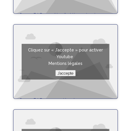
Crono PAR 4 arrêter & débrancher la
pompe
lire plus
Cliquez sur « J’accepte » pour activer
Youtube
Mentions légales
J’accepte
Crono PAR 4 paramétrer la pompe
lire plus