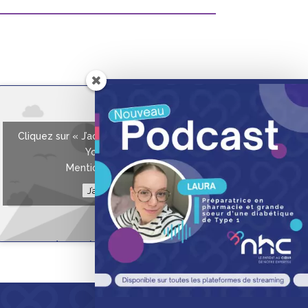
Cliquez sur « J’accepte » pour activer
Youtube
Mentions légales
J’accepte
Roses des sables nid de
Pâques – enrichie
Fiche Recette