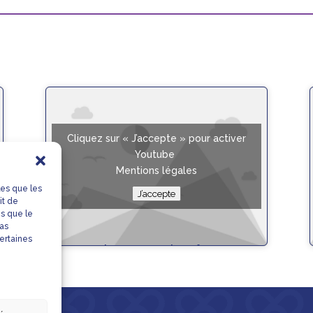
Cliquez sur « J’accepte » pour activer
Youtube
Mentions légales
les que les
J’accepte
it de
es que le
pas
certaines
Gaspacho concombre feta –
équilibrée
Fiche Recette