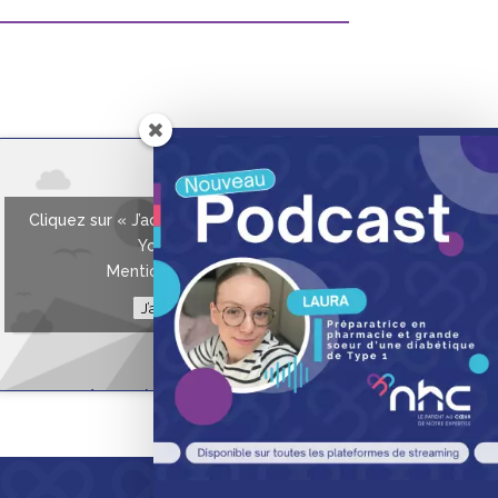
Cliquez sur « J’accepte » pour activer
Youtube
Mentions légales
J’accepte
Roses des sables nid de
Pâques – enrichie
Fiche Recette