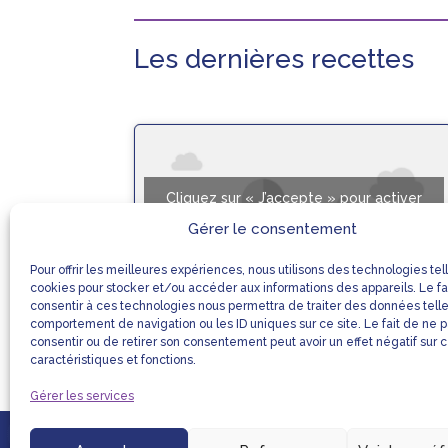
Les dernières recettes
Cliquez sur « J’accepte » pour activer
Youtube
Gérer le consentement
Mentions légales
Pour offrir les meilleures expériences, nous utilisons des technologies tel
J’accepte
cookies pour stocker et/ou accéder aux informations des appareils. Le fa
consentir à ces technologies nous permettra de traiter des données tell
comportement de navigation ou les ID uniques sur ce site. Le fait de ne 
consentir ou de retirer son consentement peut avoir un effet négatif sur 
Poisson sauce chien –
caractéristiques et fonctions.
équilibrée
Gérer les services
Fiche Recette