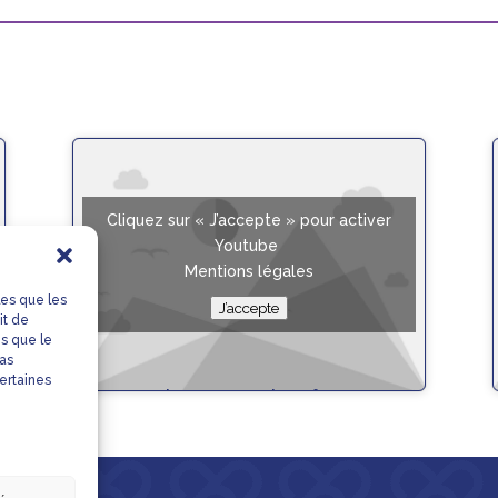
Cliquez sur « J’accepte » pour activer
Youtube
Mentions légales
les que les
J’accepte
it de
es que le
pas
certaines
Gaspacho concombre feta –
équilibrée
Fiche Recette