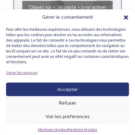
Cliquez sur « J’accepte » pour activer
Youtube
Gérer le consentement
Mentions légales
Pour offrir les meilleures expériences, nous utilisons des technologies
J’accepte
telles que les cookies pour stocker et/ou accéder aux informations
des appareils. Le fait de consentir à ces technologies nous permettra
de traiter des données telles que le comportement de navigation ou
les ID uniques sur ce site. Le fait de ne pas consentir ou de retirer son
consentement peut avoir un effet négatif sur certaines caractéristiques
Roses des sables nid de Pâques – enrichie
et fonctions.
Fiche Recette
Gérer les services
Accepter
LIENS UTILES
MENTIONS LÉGALES
PLAN DU SITE
NOUS CONTACTER
Refuser
Voir les préférences
Mentions légales
Mentions légales
© NHC CARE ™