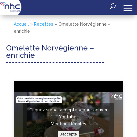
Accueil
»
Recettes
»
Omelette Norvégienne –
enrichie
Omelette Norvégienne –
enrichie
Cliquez sur « J’accepte » pour activer
Youtube
Mentions légales
J’accepte