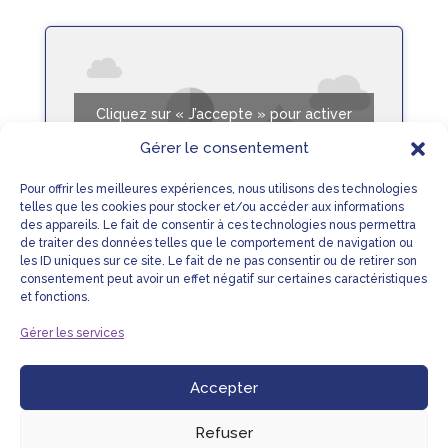
Fiche Recette
Cliquez sur « J’accepte » pour activer
Youtube
Gérer le consentement
Mentions légales
Pour offrir les meilleures expériences, nous utilisons des technologies
J’accepte
telles que les cookies pour stocker et/ou accéder aux informations
des appareils. Le fait de consentir à ces technologies nous permettra
de traiter des données telles que le comportement de navigation ou
les ID uniques sur ce site. Le fait de ne pas consentir ou de retirer son
consentement peut avoir un effet négatif sur certaines caractéristiques
Roses des sables nid de Pâques – enrichie
et fonctions.
Fiche Recette
Gérer les services
Accepter
LIENS UTILES
MENTIONS LÉGALES
PLAN DU SITE
NOUS CONTACTER
Refuser