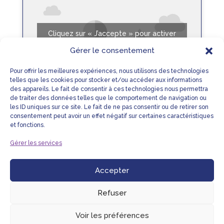
Cliquez sur « J’accepte » pour activer
Youtube
Gérer le consentement
Mentions légales
Pour offrir les meilleures expériences, nous utilisons des technologies
J’accepte
telles que les cookies pour stocker et/ou accéder aux informations
des appareils. Le fait de consentir à ces technologies nous permettra
de traiter des données telles que le comportement de navigation ou
les ID uniques sur ce site. Le fait de ne pas consentir ou de retirer son
consentement peut avoir un effet négatif sur certaines caractéristiques
Roses des sables nid de Pâques – enrichie
et fonctions.
Fiche Recette
Gérer les services
Accepter
LIENS UTILES
MENTIONS LÉGALES
PLAN DU SITE
NOUS CONTACTER
Refuser
Voir les préférences