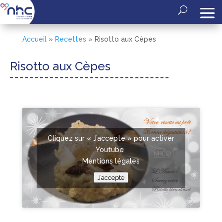
Accueil
»
Recettes
»
Risotto aux Cèpes
Risotto aux Cèpes
Cliquez sur « J’accepte » pour activer
Youtube
Mentions légales
J’accepte